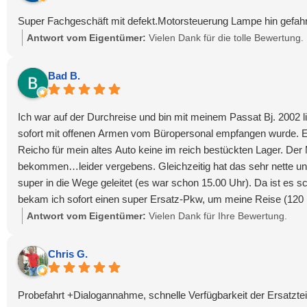
Super Fachgeschäft mit defekt.Motorsteuerung Lampe hin gefahre
Antwort vom Eigentümer:
Vielen Dank für die tolle Bewertung.
Bad B.
Ich war auf der Durchreise und bin mit meinem Passat Bj. 2002 li
sofort mit offenen Armen vom Büropersonal empfangen wurde. Ei
Reicho für mein altes Auto keine im reich bestückten Lager. Der
bekommen…leider vergebens. Gleichzeitig hat das sehr nette und
super in die Wege geleitet (es war schon 15.00 Uhr). Da ist es 
bekam ich sofort einen super Ersatz-Pkw, um meine Reise (120 
wird. Am nächsten Morgen bekam ich einen netten Anruf, dass 
Antwort vom Eigentümer:
Vielen Dank für Ihre Bewertung.
der Preis. Mehr als angemessen für diese Arbeit, Mühe und das 
Team der Firma Reicho!!!
Chris G.
Der Passat…
Probefahrt +Dialogannahme, schnelle Verfügbarkeit der Ersatzte