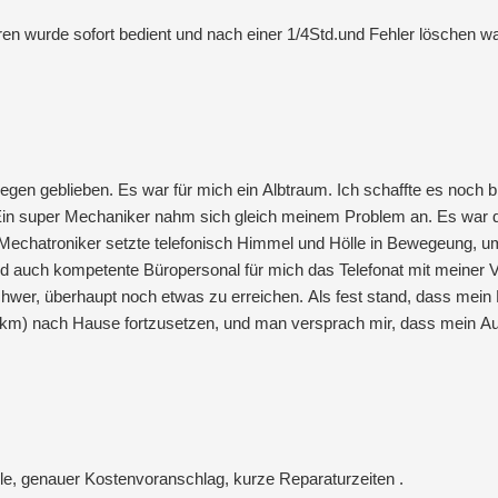
n wurde sofort bedient und nach einer 1/4Std.und Fehler löschen wa
egen geblieben. Es war für mich ein Albtraum. Ich schaffte es noch b
n super Mechaniker nahm sich gleich meinem Problem an. Es war die
 Mechatroniker setzte telefonisch Himmel und Hölle in Bewegeung, u
 auch kompetente Büropersonal für mich das Telefonat mit meiner Ve
schwer, überhaupt noch etwas zu erreichen. Als fest stand, dass mei
km) nach Hause fortzusetzen, und man versprach mir, dass mein Aut
mein Fahrzeug wieder i. O. ist. Wieder dort angekommen, kam die n
verbaute Ersatzteil…also eigentlich mehr als 5 Sterne. Ein ganz gr
ile, genauer Kostenvoranschlag, kurze Reparaturzeiten .