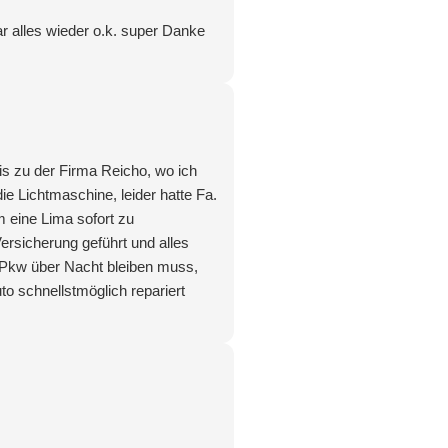
r alles wieder o.k. super Danke
is zu der Firma Reicho, wo ich
 Lichtmaschine, leider hatte Fa.
m eine Lima sofort zu
rsicherung geführt und alles
n Pkw über Nacht bleiben muss,
o schnellstmöglich repariert
ächste freudige Überraschung…
oßes Dankeschön an das komplette