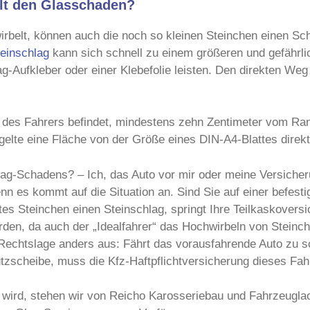
hlt den Glasschaden?
rbelt, können auch die noch so kleinen Steinchen einen Sc
einschlag
kann sich schnell zu einem größeren und gefährlic
Aufkleber oder einer Klebefolie leisten. Den direkten Weg 
d des Fahrers befindet, mindestens zehn Zentimeter vom Rand 
ld gelte eine Fläche von der Größe eines DIN-A4-Blattes direk
lag-Schadens? – Ich, das Auto vor mir oder meine Versicheru
enn es kommt auf die Situation an. Sind Sie auf einer befest
es Steinchen einen Steinschlag, springt Ihre Teilkaskoversi
rden, da auch der „Idealfahrer“ das Hochwirbeln von Steinc
Rechtslage anders aus: Fährt das vorausfahrende Auto zu sc
tzscheibe, muss die Kfz-Haftpflichtversicherung dieses Fa
wird, stehen wir von Reicho Karosseriebau und Fahrzeuglack